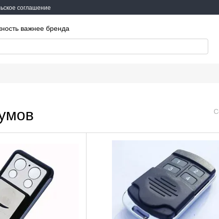
ьское соглашение
жность важнее бренда
аумов
С