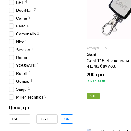
4
BFT
2
DoorHan
3
Came
2
Faac
2
Comunello
5
Nice
Артикул: T-15
1
Steelon
Gant
1
Roger
Gant T15. 4-х каналь
1
YOUGATE
и шлагбаумов.
1
Rotelli
290 грн
1
Genius
В наличии
1
Saiqu
ХИТ
3
Miller Technics
Цена, грн
От Цена, грн
До Цена, грн
OK