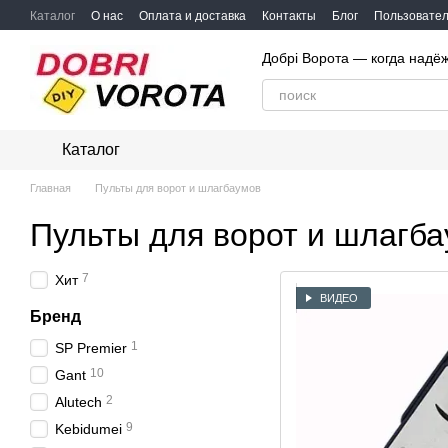
Перейти к основному контенту
Каталог
О нас
Оплата и доставка
Контакты
Блог
Пользовател
Добрі Ворота — когда надё
Каталог
Главная
Пульты для ворот и шлагбаумов
Пульты для ворот и шлагб
7
Хит
ВИДЕО
Бренд
1
SP Premier
10
Gant
2
Alutech
9
Kebidumei