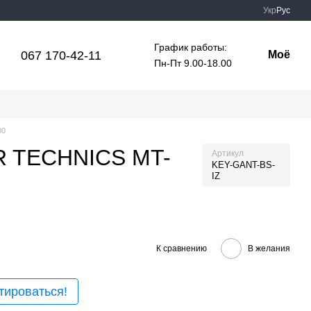
Укр
Рус
График работы:
067 170-42-11
Моё
Пн-Пт 9.00-18.00
00
ER TECHNICS MT-
Артикул
KEY-GANT-BS-
IZ
К сравнению
В желания
тироваться!