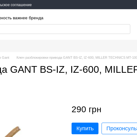
ьское соглашение
жность важнее бренда
в Gant
Ключ разблокировки привода GANT BS-IZ, IZ-600, MILLER TECHNICS MT-10
да GANT BS-IZ, IZ-600, MILL
290 грн
Купить
Проконсуль