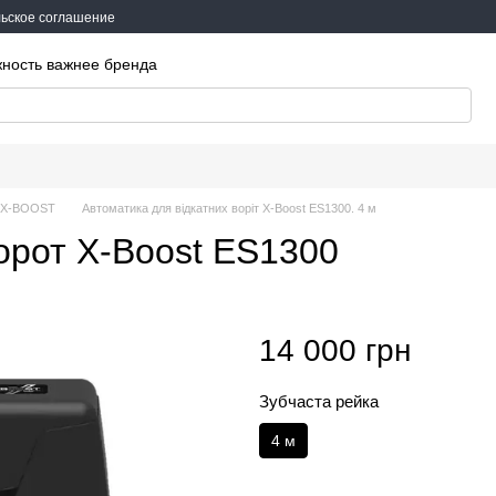
ьское соглашение
жность важнее бренда
т X-BOOST
Автоматика для відкатних воріт X-Boost ES1300. 4 м
орот X-Boost ES1300
14 000 грн
Зубчаста рейка
4 м