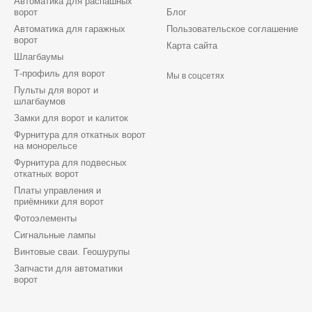
Автоматика для распашных
ворот
Блог
Автоматика для гаражных
Пользовательское соглашение
ворот
Карта сайта
Шлагбаумы
Т-профиль для ворот
Мы в соцсетях
Пульты для ворот и
шлагбаумов
Замки для ворот и калиток
Фурнитура для откатных ворот
на монорельсе
Фурнитура для подвесных
откатных ворот
Платы управления и
приёмники для ворот
Фотоэлементы
Сигнальные лампы
Винтовые сваи. Геошурупы
Запчасти для автоматики
ворот