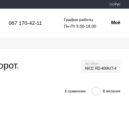
Укр
Рус
График работы:
067 170-42-11
Моё
Пн-Пт 9.00-18.00
орот.
Артикул
NICE RD-400KIT-4
К сравнению
В желания