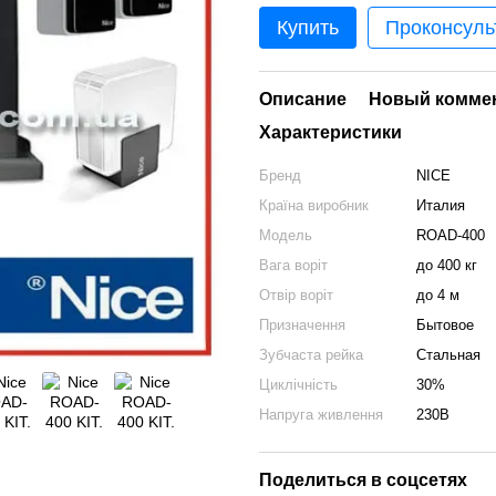
Купить
Проконсуль
Описание
Новый комме
Характеристики
Бренд
NICE
Країна виробник
Италия
Модель
ROAD-400
Вага воріт
до 400 кг
Отвір воріт
до 4 м
Призначення
Бытовое
Зубчаста рейка
Стальная
Циклічність
30%
Напруга живлення
230В
Поделиться в соцсетях