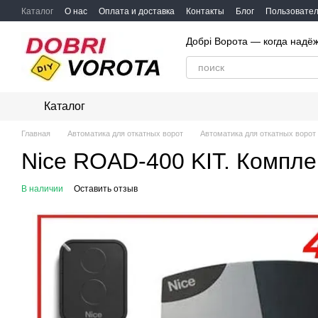
Перейти к основному контенту
Каталог
О нас
Оплата и доставка
Контакты
Блог
Пользовател
Добрі Ворота — когда надё
Каталог
Главная
Автоматика для откатных ворот
Автоматика для откатных ворот 
Nice ROAD-400 KIT. Компле
В наличии
Оставить отзыв