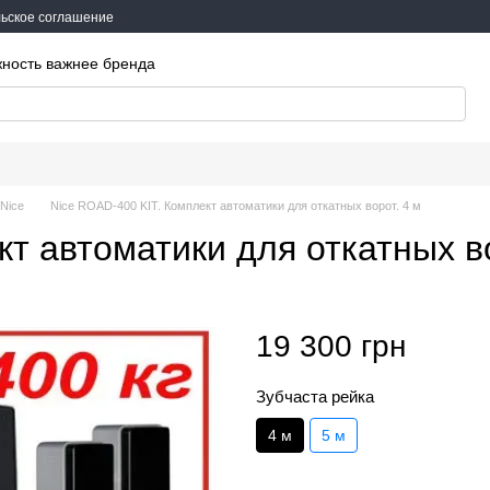
ьское соглашение
жность важнее бренда
Nice
Nice ROAD-400 KIT. Комплект автоматики для откатных ворот. 4 м
кт автоматики для откатных в
19 300 грн
Зубчаста рейка
4 м
5 м