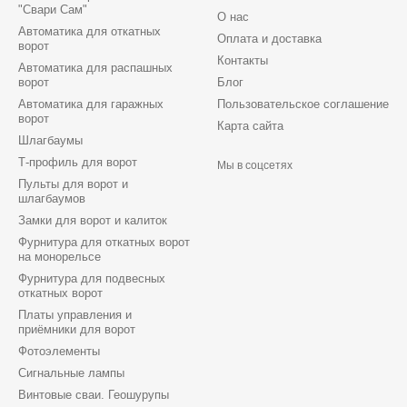
"Свари Сам"
О нас
Автоматика для откатных
Оплата и доставка
ворот
Контакты
Автоматика для распашных
ворот
Блог
Автоматика для гаражных
Пользовательское соглашение
ворот
Карта сайта
Шлагбаумы
Т-профиль для ворот
Мы в соцсетях
Пульты для ворот и
шлагбаумов
Замки для ворот и калиток
Фурнитура для откатных ворот
на монорельсе
Фурнитура для подвесных
откатных ворот
Платы управления и
приёмники для ворот
Фотоэлементы
Сигнальные лампы
Винтовые сваи. Геошурупы