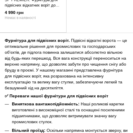
підвісних відкатних воріт до
300 кг.
4 990 грн
Немає в наявності
Фурнітура для підвісних воріт.
Підвісні відкатні ворота — це
оптимальне рішення для промислових та господарських
об'єктів, де підлога повинна залишатися абсолютно вільною
від будь-яких перешкод. Вся вага конструкції переноситься на
верхню напрямну, що дозволяє забути про чищення снігу або
бруду в проємі. У нашому магазині представлена фурнітура
для підвісних воріт, яка розрахована на інтенсивну
експлуатацію та велику вагу стулки, забезпечуючи легкий та
безшумний хід на десятиліття.
✅ Переваги нашої фурнітури для підвісних воріт
Виняткова вантажопідйомність:
Наші роликові каретки
виготовлені з високоміцної сталі та оснащені посиленими
підшипниками, що дозволяє витримувати значну вагу
промислових стулок.
Вільний проїзд:
Оскільки напрямна монтується зверху, ви