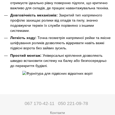
отримуєте ідеально рівну поверхню підлоги, що критично
важливо для складів, де працює навантажувальна техніка.
Довговічність механізмів:
Закритий тип напрямного
профілю захищає ролики від опадів та пилу, значно
подовжуючи термін їх служби порівняно з іншими
системами.
Легкість ходу:
Точна геометрія напрямної рейки та якісне
шліфування роликів дозволяють відкривати навіть важкі
підвісні ворота без зайвих зусиль.
Простий монтаж:
Універсальні кріплення дозволяють
швидко встановити систему на балку або безпосередньо
до перекриття будівлі.
067 170-42-11
050 221-09-78
Контакти