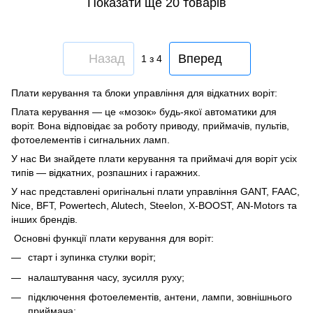
Показати ще 20 товарів
Назад
Вперед
1
з 4
Плати керування та блоки управління для відкатних воріт:
Плата керування — це «мозок» будь-якої автоматики для
воріт. Вона відповідає за роботу приводу, приймачів, пультів,
фотоелементів і сигнальних ламп.
У нас Ви знайдете плати керування та приймачі для воріт усіх
типів — відкатних, розпашних і гаражних.
У нас представлені оригінальні плати управління GANT, FAAC,
Nice, BFT, Powertech, Alutech, Steelon, X-BOOST, AN-Motors та
інших брендів.
Основні функції плати керування для воріт:
старт і зупинка стулки воріт;
налаштування часу, зусилля руху;
підключення фотоелементів, антени, лампи, зовнішнього
приймача;