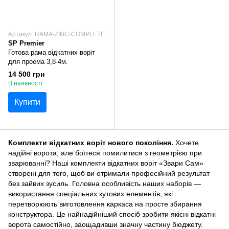
Артикул: RAMA-ZINC-COMPLETE
SP Premier
Готова рама відкатних воріт
для проема 3,8-4м.
14 500 грн
В наявності
Купити
Комплекти відкатних воріт нового покоління.
Хочете
надійні ворота, але боїтеся помилитися з геометрією при
зварюванні? Наші комплекти відкатних воріт «Звари Сам»
створені для того, щоб ви отримали професійний результат
без зайвих зусиль. Головна особливість наших наборів —
використання спеціальних кутових елементів, які
перетворюють виготовлення каркаса на просте збирання
конструктора. Це найнадійніший спосіб зробити якісні відкатні
ворота самостійно, заощадивши значну частину бюджету.