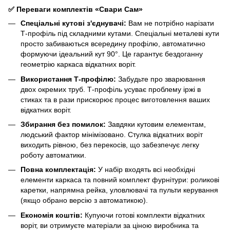
✅ Переваги комплектів «Свари Сам»
Спеціальні кутові з'єднувачі:
Вам не потрібно нарізати
Т-профіль під складними кутами. Спеціальні металеві кути
просто забиваються всередину профілю, автоматично
формуючи ідеальний кут 90°. Це гарантує бездоганну
геометрію каркаса відкатних воріт.
Використання Т-профілю:
Забудьте про зварювання
двох окремих труб. Т-профіль усуває проблему іржі в
стиках та в рази прискорює процес виготовлення ваших
відкатних воріт.
Збирання без помилок:
Завдяки кутовим елементам,
людський фактор мінімізовано. Стулка відкатних воріт
виходить рівною, без перекосів, що забезпечує легку
роботу автоматики.
Повна комплектація:
У набір входять всі необхідні
елементи каркаса та повний комплект фурнітури: роликові
каретки, напрямна рейка, уловлювачі та пульти керування
(якщо обрано версію з автоматикою).
Економія коштів:
Купуючи готові комплекти відкатних
воріт, ви отримуєте матеріали за ціною виробника та