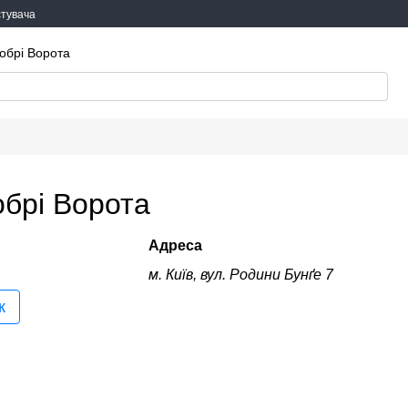
стувача
обрі Ворота
обрі Ворота
Адреса
м. Київ, вул. Родини Бунґе 7
к