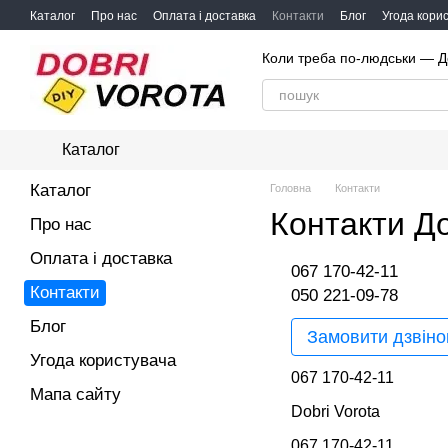
Перейти до основного контенту
Каталог
Про нас
Оплата і доставка
Контакти
Блог
Угода кори
Коли треба по-людськи — Д
Каталог
Каталог
Головна
Контакти
Контакти Д
Про нас
Оплата і доставка
067 170-42-11
Контакти
050 221-09-78
Блог
Замовити дзвіно
Угода користувача
067 170-42-11
Мапа сайту
Dobri Vorota
067 170-42-11