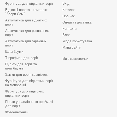
Фурнітура для відкатних воріт
Вхід
Відкатні ворота - комплект
Каталог
"Звари Сам"
Про нас
Автоматика для відкатних
Оплата і доставка
воріт
Контакти
Автоматика для розпашних
воріт
Блог
Автоматика для гаражних
Угода користувача
воріт
Мапа сайту
Шлагбауми
Т-профиль для воріт
Ми в соцмережах
Пульти для воріт та
шлагбаумів
Замки для воріт та хвірток
Фурнітура для відкатних воріт
на монорейці
Фурнітура для підвісних
відкатних воріт
Плати управління та приймачі
для воріт
Фотоелементи