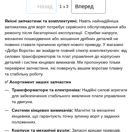
Назад
Вперед
1
з 3
Якісні запчастини та комплектуючі.
Навіть найнадійніша
автоматика для воріт потребує сервісного обслуговування або
ремонту після багаторічної експлуатації. Стрибки напруги,
механічні пошкодження або зношення дрібних деталей не
повинні ставати причиною купівлі нового приводу. У магазині
«Добрі Ворота» ви знайдете повний спектр комплектуючих: від
силових трансформаторів та плат управління до корпусних
деталей і систем кінцевих вимикачів. Ми пропонуємо тільки
перевірені запчастини, які повернуть вашим воротам плавну
та стабільну роботу.
✅ Асортимент наших запчастин
Трансформатори та електроніка:
Надійні силові агрегати
для забезпечення стабільного живлення плати управління
та двигуна.
Системи кінцевих вимикачів:
Магнітні та механічні
кінцевики, що гарантують точну зупинку воріт у заданих
положеннях.
Корпуси та механічні вузли:
Запасні кришки приводів,