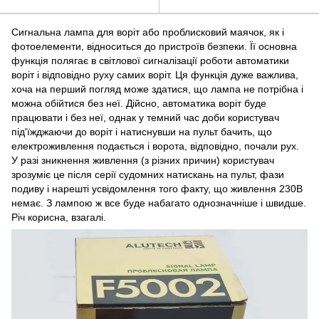
Сигнальна лампа для воріт або проблисковий маячок, як і
фотоелементи, відноситься до пристроїв безпеки. Її основна
функція полягає в світлової сигналізації роботи автоматики
воріт і відповідно руху самих воріт. Ця функція дуже важлива,
хоча на перший погляд може здатися, що лампа не потрібна і
можна обійтися без неї. Дійсно, автоматика воріт буде
працювати і без неї, однак у темний час доби користувач
під'їжджаючи до воріт і натиснувши на пульт бачить, що
електроживлення подається і ворота, відповідно, почали рух.
У разі зникнення живлення (з різних причин) користувач
зрозуміє це після серії судомних натискань на пульт, фази
подиву і нарешті усвідомлення того факту, що живлення 230В
немає. З лампою ж все буде набагато однозначніше і швидше.
Річ корисна, взагалі.