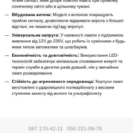
чіткий сигнал, який добре помітно навіть при прямому
сонячному світлі або в щільному тумані.
Вбудована антена:
Моделі з антеною покращують
прийом сигналу, дозволяючи відкривати ворота з більшої
відстані, не чекаючи під’їзду впритул.
Універсальна напруга:
У наявності лампи з підтримкою
живлення від 12V до 230V, що робить їх сумісними з будь-
яким типом автоматики та шлагбаумів.
Економічність та довговічність:
Використання LED-
технологій забезпечує мінімальне споживання енергії та
термін служби в десятки разів довший, ніж у звичайних
ламп розжарювання.
Стійкість до агресивного середовища:
Корпуси ламп
виготовлені з удароміцного полікарбонату з високим
ступенем захисту від вологи та ультрафіолету.
067 170-42-11
050 221-09-78