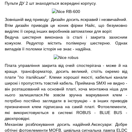
Пульти ДУ 2 шт знаходяться всередині корпусу.
Зовнішній вид приводу: Дизайн досить яскравий і незвичайний.
Втім дизайн приводів це коник фірми Найс, що безумовно
виділяє її серед інших виробників автоматики для воріт.
Ведуча шестерня виконана із сталі і закрита захисним
кожухом. Редуктор містить полімерну шестерню. Однак
випадків її поломки історія не знає - надійна.
Плата управління закрита від очей спостерігача - може й на
краще. трансформатор, досить великий, стоїть окремо від
плати "по італійськи". Клеми хорошої якості, кабельні канали
широкі і пропустять товстий кабель. Приймача SMXI не видно -
він розташований на основній платі, хоча монтажна ніша для
нього залишилася.Не зовсім зручна маркування клем -
потрібно постійно заглядати в інструкцію - в інших приводів
призначення клем підписана на самій платі. Фотоелементи,
які використовуються в системі ROBUS - BLUE BUS -
двохпровідні.
Механізм розблокування досить надійний.Аксесуари: Добре
обтічні фотоелементи MOFB, цивільна сигнальна лампа ELDC