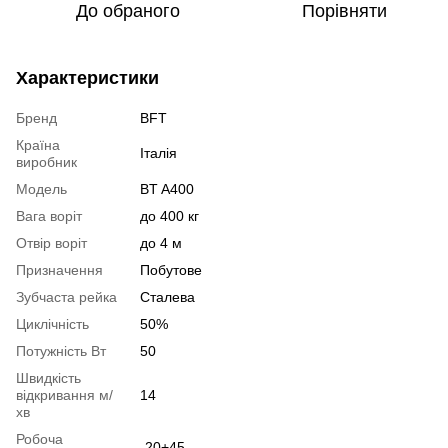
До обраного
Порівняти
Характеристики
Бренд
BFT
Країна
Італія
виробник
Модель
BT A400
Вага воріт
до 400 кг
Отвір воріт
до 4 м
Призначення
Побутове
Зубчаста рейка
Сталева
Циклічність
50%
Потужність Вт
50
Швидкість
відкривання м/
14
хв
Робоча
-20+45