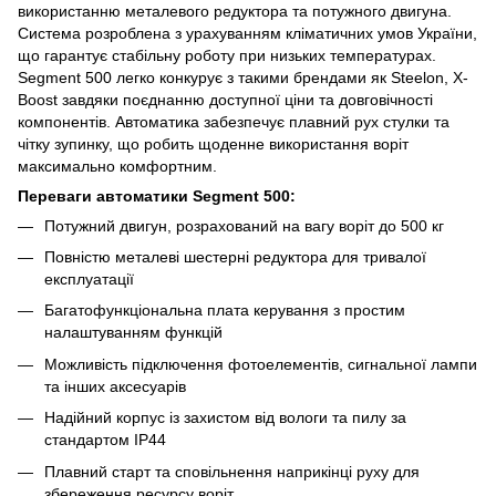
використанню металевого редуктора та потужного двигуна.
Система розроблена з урахуванням кліматичних умов України,
що гарантує стабільну роботу при низьких температурах.
Segment 500 легко конкурує з такими брендами як Steelon, X-
Boost завдяки поєднанню доступної ціни та довговічності
компонентів. Автоматика забезпечує плавний рух стулки та
чітку зупинку, що робить щоденне використання воріт
максимально комфортним.
Переваги автоматики Segment 500:
Потужний двигун, розрахований на вагу воріт до 500 кг
Повністю металеві шестерні редуктора для тривалої
експлуатації
Багатофункціональна плата керування з простим
налаштуванням функцій
Можливість підключення фотоелементів, сигнальної лампи
та інших аксесуарів
Надійний корпус із захистом від вологи та пилу за
стандартом IP44
Плавний старт та сповільнення наприкінці руху для
збереження ресурсу воріт