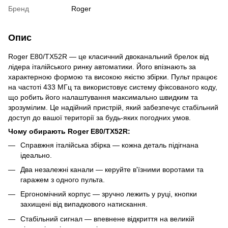
Бренд
Roger
Опис
Roger E80/TX52R — це класичний двоканальний брелок від
лідера італійського ринку автоматики. Його впізнають за
характерною формою та високою якістю збірки. Пульт працює
на частоті 433 МГц та використовує систему фіксованого коду,
що робить його налаштування максимально швидким та
зрозумілим. Це надійний пристрій, який забезпечує стабільний
доступ до вашої території за будь-яких погодних умов.
Чому обирають Roger E80/TX52R:
Справжня італійська збірка — кожна деталь підігнана
ідеально.
Два незалежні канали — керуйте в'їзними воротами та
гаражем з одного пульта.
Ергономічний корпус — зручно лежить у руці, кнопки
захищені від випадкового натискання.
Стабільний сигнал — впевнене відкриття на великій