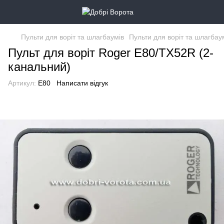
Пульти для воріт та шлагбаумів
Пульти для воріт та шлагбау
Пульт для воріт Roger E80/TX52R (2-
канальний)
Артикул:
E80
Написати відгук