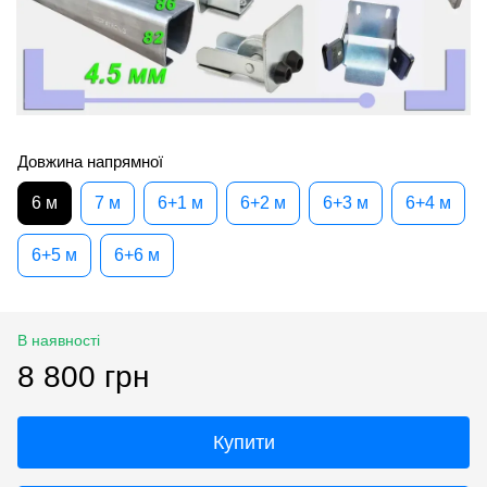
Довжина напрямної
6 м
7 м
6+1 м
6+2 м
6+3 м
6+4 м
6+5 м
6+6 м
В наявності
8 800 грн
Купити