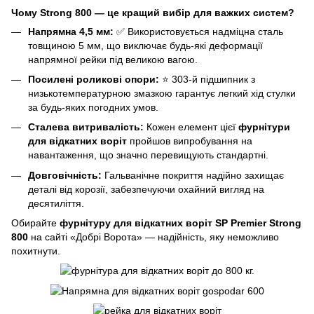
Чому Strong 800 — це кращий вибір для важких систем?
Напрямна 4,5 мм:
✅ Використовується надміцна сталь
товщиною 5 мм, що виключає будь-які деформації
напрямної рейки під великою вагою.
Посилені роликові опори:
⭐ 303-й підшипник з
низькотемпературною змазкою гарантує легкий хід стулки
за будь-яких погодних умов.
Сталева витривалість:
Кожен елемент цієї
фурнітури
для відкатних воріт
пройшов випробування на
навантаження, що значно перевищують стандартні.
Довговічність:
Гальванічне покриття надійно захищає
деталі від корозії, забезпечуючи охайний вигляд на
десятиліття.
Обирайте
фурнітуру для відкатних воріт SP Premier Strong
800
на сайті «Добрі Ворота» — надійність, яку неможливо
похитнути.