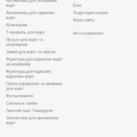
Автоматика для розпашних
воріт
Блог
Автоматика для гаражних
Угода користувача
воріт
Мапа сайту
Шлагбауми
Т-профиль для воріт
Ми в соцмережах
Пульти для воріт та
шлагбаумів
Замки для воріт та хвірток
Фурнітура для відкатних воріт
на монорейці
Фурнітура для підвісних
відкатних воріт
Плати управління та приймачі
для воріт
Фотоелементи
Сигнальні лампи
Гвинтові палі. Геошурупи
Запчастини для автоматики
воріт