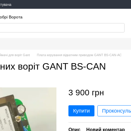
стувача
обрі Ворота
ймачі для воріт Gant
Плата керування відкатним приводом GANT BS-CAN-AC
тних воріт GANT BS-CAN
3 900 грн
Купити
Проконсуль
Опис
Новий коментар