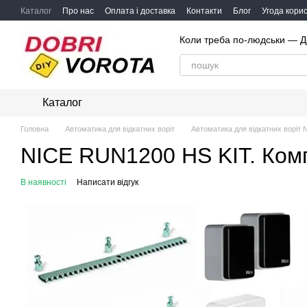
Перейти до основного контенту
Каталог
Про нас
Оплата і доставка
Контакти
Блог
Угода кори
Коли треба по-людськи — Д
Каталог
Головна
Автоматика для відкатних воріт
Автоматика для відкатних воріт 
NICE RUN1200 HS KIT. Компл
В наявності
Написати відгук