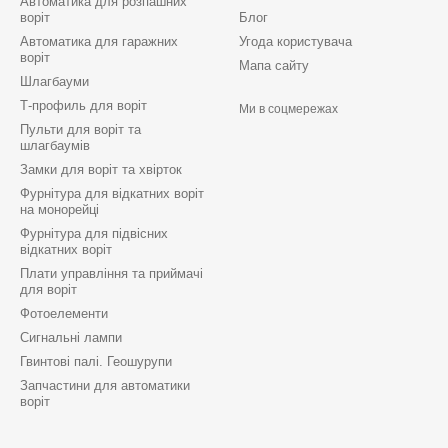
Автоматика для розпашних
воріт
Блог
Автоматика для гаражних
Угода користувача
воріт
Мапа сайту
Шлагбауми
Т-профиль для воріт
Ми в соцмережах
Пульти для воріт та
шлагбаумів
Замки для воріт та хвірток
Фурнітура для відкатних воріт
на монорейці
Фурнітура для підвісних
відкатних воріт
Плати управління та приймачі
для воріт
Фотоелементи
Сигнальні лампи
Гвинтові палі. Геошурупи
Запчастини для автоматики
воріт