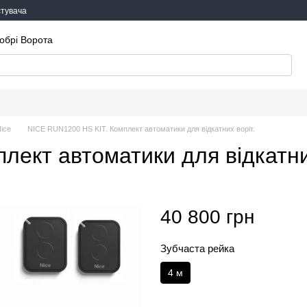
стувача
обрі Ворота
Nice
NICE RUN1200 HS KIT. Комплект автоматики для відкатних воріт.
ект автоматики для відкатних
40 800 грн
Зубчаста рейка
4 м