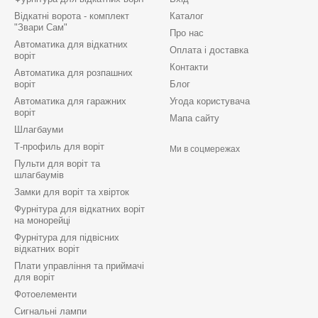
Відкатні ворота - комплект
Каталог
"Звари Сам"
Про нас
Автоматика для відкатних
Оплата і доставка
воріт
Контакти
Автоматика для розпашних
воріт
Блог
Автоматика для гаражних
Угода користувача
воріт
Мапа сайту
Шлагбауми
Т-профиль для воріт
Ми в соцмережах
Пульти для воріт та
шлагбаумів
Замки для воріт та хвірток
Фурнітура для відкатних воріт
на монорейці
Фурнітура для підвісних
відкатних воріт
Плати управління та приймачі
для воріт
Фотоелементи
Сигнальні лампи