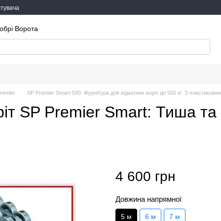
стувача
обрі Ворота
remier
SP Premier Smart-500. Фурнітура для відкатних воріт до 500 кг. З пластикови
ріт SP Premier Smart: Тиша та
4 600 грн
Довжина напрямної
5 м
6 м
7 м