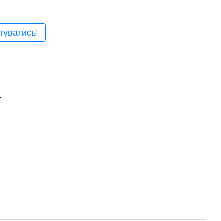
туватись!
r