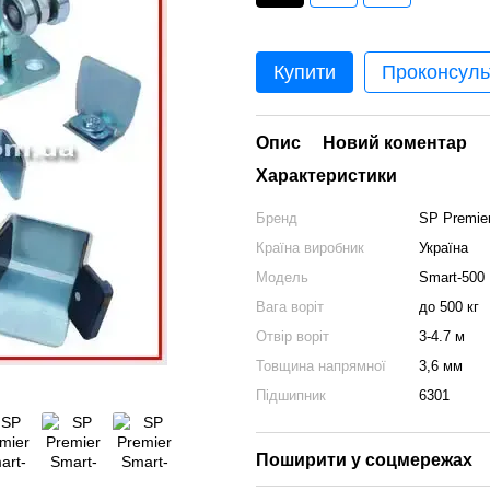
Купити
Проконсуль
Опис
Новий коментар
Характеристики
Бренд
SP Premie
Країна виробник
Україна
Модель
Smart-500
Вага воріт
до 500 кг
Отвір воріт
3-4.7 м
Товщина напрямної
3,6 мм
Підшипник
6301
Поширити у соцмережах