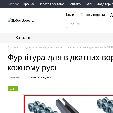
Перейти до основного контенту
Каталог
Про нас
Оплата і доставка
Контакти
Блог
Угода кори
Коли треба по-людськи — Д
Каталог
Головна
Фурнітура для відкатних воріт
Фурнітура для відкатних воріт SP P
Фурнітура для відкатних во
кожному русі
В наявності
Написати відгук
ХІТ