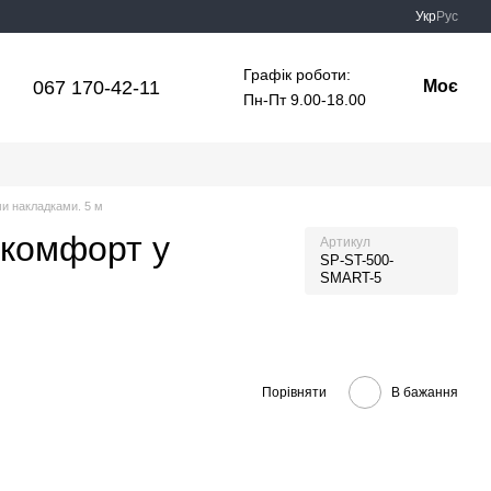
Укр
Рус
Графік роботи:
067 170-42-11
Моє
Пн-Пт 9.00-18.00
ми накладками. 5 м
 комфорт у
Артикул
SP-ST-500-
SMART-5
Порівняти
В бажання