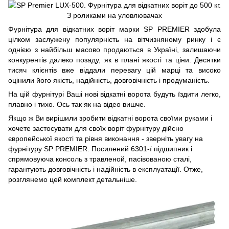
Фурнітура для відкатних воріт марки SP PREMIER здобула
цілком заслужену популярність на вітчизняному ринку і є
однією з найбільш масово продаються в Україні, залишаючи
конкурентів далеко позаду, як в плані якості та ціни. Десятки
тисяч клієнтів вже віддали перевагу цій марці та високо
оцінили його якість, надійність, довговічність і продуманість.
На цій фурнітурі Ваші нові відкатні ворота будуть їздити легко,
плавно і тихо. Ось так як на відео вишче.
Якщо ж Ви вирішили зробити відкатні ворота своїми руками і
хочете застосувати для своїх воріт фурнітуру дійсно
європейської якості та рівня виконання - зверніть увагу на
фурнітуру SP PREMIER. Посилений 6301-ї підшипник і
спрямовуюча консоль з травленой, пасівованою сталі,
гарантують довговічність і надійність в експлуатації. Отже,
розглянемо цей комплект детальніше.