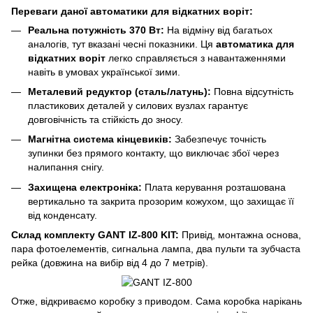
Переваги даної автоматики для відкатних воріт:
Реальна потужність 370 Вт:
На відміну від багатьох
аналогів, тут вказані чесні показники. Ця
автоматика для
відкатних воріт
легко справляється з навантаженнями
навіть в умовах української зими.
Металевий редуктор (сталь/латунь):
Повна відсутність
пластикових деталей у силових вузлах гарантує
довговічність та стійкість до зносу.
Магнітна система кінцевиків:
Забезпечує точність
зупинки без прямого контакту, що виключає збої через
налипання снігу.
Захищена електроніка:
Плата керування розташована
вертикально та закрита прозорим кожухом, що захищає її
від конденсату.
Склад комплекту GANT IZ-800 KIT:
Привід, монтажна основа,
пара фотоелементів, сигнальна лампа, два пульти та зубчаста
рейка (довжина на вибір від 4 до 7 метрів).
Отже, відкриваємо коробку з приводом. Сама коробка нарікань