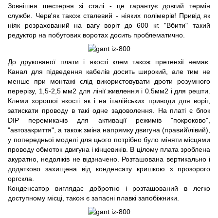
Зовнішня шестерня зі сталі - це гарантує довгий термін
служби. Черв'як також сталевий - ніяких полімерів! Привід як
ніяк розрахований на вагу воріт до 600 кг. "Вбити" такий
редуктор на побутових воротах досить проблематично.
До друкованої плати і якості клем також претензії немає.
Канал для підведення кабелів досить широкий, але тим не
менше при монтажі слід використовувати дроти розумного
перерізу, 1,5-2,5 мм2 для лінії живлення і 0.5мм2 і для решти.
Клеми хорошої якості як і на італійських приводи для воріт,
затискати проводу в такі одне задоволення. На платі є блок
DIP перемикачів для активації режимів "покроково",
"автозакриття", а також зміна напрямку двигуна (правий\лівий),
у попередньої моделі для цього потрібно було міняти місцями
проводу обмоток двигуна і кінцевиків. В цілому плата зроблена
акуратно, недоліків не відзначено. Розташована вертикально і
додатково захищена від конденсату кришкою з прозорого
оргскла.
Конденсатор виглядає добротно і розташований в легко
доступному місці, також є запасні плавкі запобіжники.