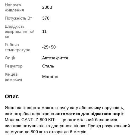
Напруга
230В
живлення
Потужність Вт
370
Швидкість
відкривання м/
11
хв
Робоча
-25+50
температура
Опції
Автозакриття
Редуктор
Сталь
Кінцеві
Магнітні
вимикачі
Опис
Якщо ваші ворота мають значну вагу або велику парусність,
вам потрібна перевірена
автоматика для відкатних воріт
.
Модель GANT IZ-800 KIT — це оптимальний баланс між
високою потужністю та доступною ціною. Привід розрахований
на стулки до 800 кг та отвори до 6 метрів.