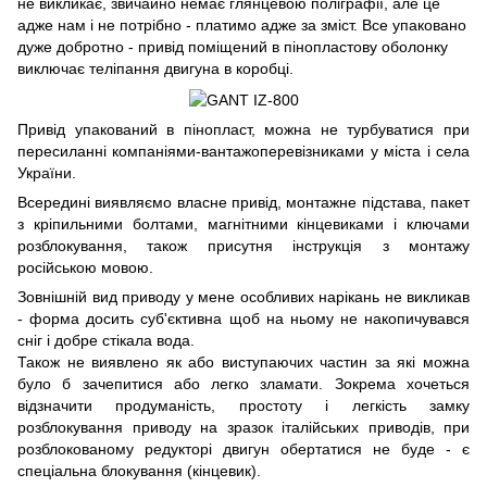
не викликає, звичайно немає глянцевою поліграфії, але це
адже нам і не потрібно - платимо адже за зміст. Все упаковано
дуже добротно - привід поміщений в пінопластову оболонку
виключає теліпання двигуна в коробці.
Привід упакований в пінопласт, можна не турбуватися при
пересиланні компаніями-вантажоперевізниками у міста і села
України.
Всередині виявляємо власне привід, монтажне підстава, пакет
з кріпильними болтами, магнітними кінцевиками і ключами
розблокування, також присутня інструкція з монтажу
російською мовою.
Зовнішній вид приводу у мене особливих нарікань не викликав
- форма досить суб'єктивна щоб на ньому не накопичувався
сніг і добре стікала вода.
Також не виявлено як або виступаючих частин за які можна
було б зачепитися або легко зламати. Зокрема хочеться
відзначити продуманість, простоту і легкість замку
розблокування приводу на зразок італійських приводів, при
розблокованому редукторі двигун обертатися не буде - є
спеціальна блокування (кінцевик).