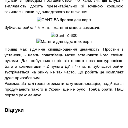
Пульти з приводом поставляються 4-х канальні, дві штуки -
виглядають досить презентабельно зі зсувною кришкою
захищає кнопки від випадкового натискання.
Зубчаста рейка 4-6 м. п. і магнітні кінцеві вимикачі:
Привід має відмінне співвідношення ціна-якість. Простий в
установці - навіть початківець може встановити його своїми
руками. Для побутових воріт він просто поза конкуренцією.
Багата комлектація - 2 пульта ДУ і 4-7 м. п. зубчастої рейки
зустрічається на ринку не так часто, що робить це комплект
дуже привабливим.
Резюме: За такі гроші отримати таку комплектацію, надійність і
продуманість такого в Україні ще не було. Треба брати. Наш
портал рекомендує.
Відгуки