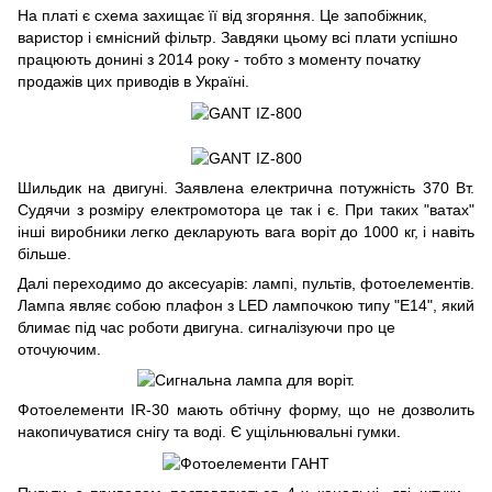
На платі є схема захищає її від згоряння. Це запобіжник,
варистор і ємнісний фільтр. Завдяки цьому всі плати успішно
працюють донині з 2014 року - тобто з моменту початку
продажів цих приводів в Україні.
Шильдик на двигуні. Заявлена електрична потужність 370 Вт.
Судячи з розміру електромотора це так і є. При таких "ватах"
інші виробники легко декларують вага воріт до 1000 кг, і навіть
більше.
Далі переходимо до аксесуарів: лампі, пультів, фотоелементів.
Лампа являє собою плафон з LED лампочкою типу "Е14", який
блимає під час роботи двигуна. сигналізуючи про це
оточуючим.
Фотоелементи IR-30 мають обтічну форму, що не дозволить
накопичуватися снігу та воді. Є ущільнювальні гумки.