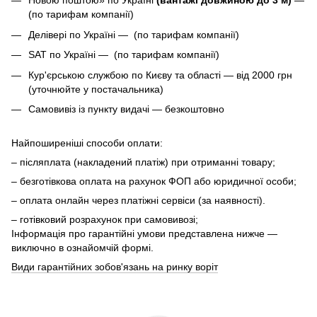
Новою поштою» по Україні
(вантажі довжиною до 3 м)
—
(по тарифам компанії)
Делівері по Україні — (по тарифам компанії)
SAT по Україні — (по тарифам компанії)
Кур'єрською службою по Києву та області — від 2000 грн
(уточнюйте у постачальника)
Самовивіз із пункту видачі — безкоштовно
Найпоширеніші способи оплати:
– післяплата (накладений платіж) при отриманні товару;
– безготівкова оплата на рахунок ФОП або юридичної особи;
– оплата онлайн через платіжні сервіси (за наявності).
– готівковий розрахунок при самовивозі;
Інформація про гарантійні умови представлена нижче —
виключно в ознайомчій формі.
Види гарантійних зобов'язань на ринку воріт