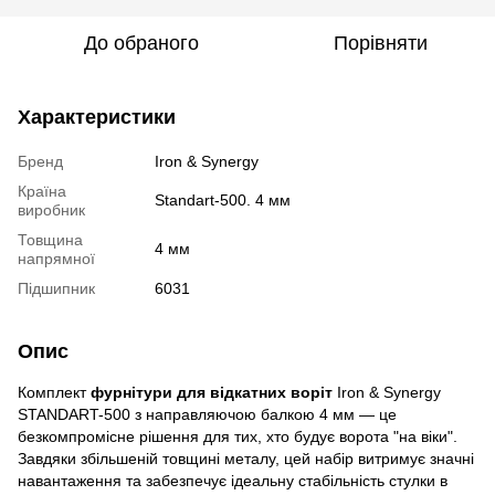
До обраного
Порівняти
Характеристики
Бренд
Iron & Synergy
Країна
Standart-500. 4 мм
виробник
Товщина
4 мм
напрямної
Підшипник
6031
Опис
Комплект
фурнітури для відкатних воріт
Iron & Synergy
STANDART-500 з направляючою балкою 4 мм — це
безкомпромісне рішення для тих, хто будує ворота "на віки".
Завдяки збільшеній товщині металу, цей набір витримує значні
навантаження та забезпечує ідеальну стабільність стулки в