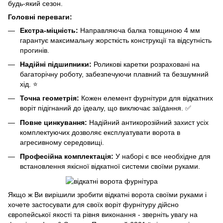
будь-який сезон.
Головні переваги:
Екстра-міцність:
Направляюча балка товщиною 4 мм
гарантує максимальну жорсткість конструкції та відсутність
прогинів.
Надійні підшипники:
Роликові каретки розраховані на
багаторічну роботу, забезпечуючи плавний та безшумний
хід. ⭐
Точна геометрія:
Кожен елемент фурнітури для відкатних
воріт підігнаний до ідеалу, що виключає заїдання. ✅
Повне цинкування:
Надійний антикорозійний захист усіх
комплектуючих дозволяє експлуатувати ворота в
агресивному середовищі.
Професійна комплектація:
У наборі є все необхідне для
встановлення якісної відкатної системи своїми руками.
Якщо ж Ви вирішили зробити відкатні ворота своїми руками і
хочете застосувати для своїх воріт фурнітуру дійсно
європейської якості та рівня виконання - зверніть увагу на