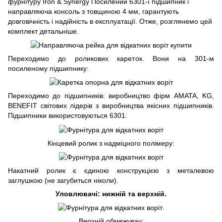
фурнітуру Iron & Synergy Посилений 6301-ї підшипник і
направляюча консоль з товщиною 4 мм, гарантують
довговічність і надійність в експлуатації. Отже, розглянемо цей
комплект детальніше.
Переходимо до роликових кареток. Вони на 301-м
посиленому підшипнику:
Переходимо до підшипників: виробництво фірм AMATA, KG,
BENEFIT світових лідерів з виробництва якісних підшипників.
Підшипники використовуються 6301:
Кінцевий ролик з надміцного полімеру:
Накатний ролик є єдиною конструкцією з металевою
заглушкою (не загубиться ніколи).
Уловлювачі: нижній та верхній.
.
Верхній обмежувач: