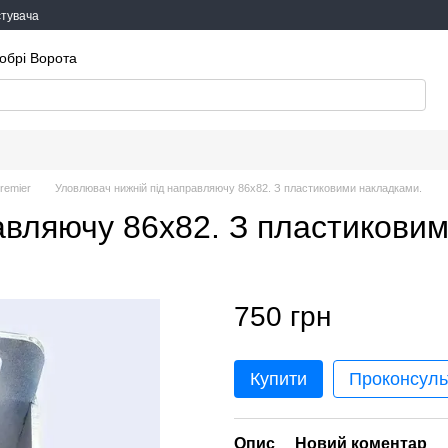
стувача
обрі Ворота
remier
Уловлювач нижній під направляючу 86х82. З пластиковими накладками.
авляючу 86х82. З пластикови
750 грн
Купити
Проконсуль
Опис
Новий коментар