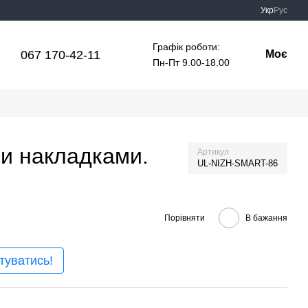
Укр
Рус
Графік роботи:
067 170-42-11
Моє
Пн-Пт 9.00-18.00
ми накладками.
Артикул
UL-NIZH-SMART-86
Порівняти
В бажання
туватись!