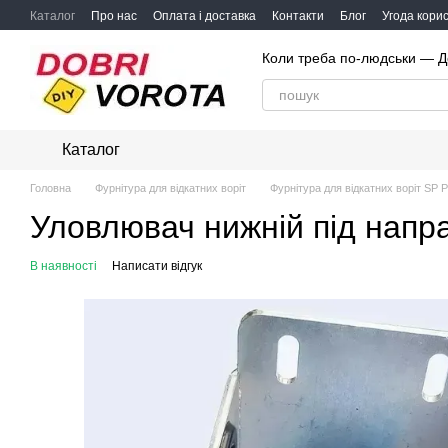
Перейти до основного контенту
Каталог
Про нас
Оплата і доставка
Контакти
Блог
Угода кори
Коли треба по-людськи — Д
Каталог
Головна
Фурнітура для відкатних воріт
Фурнітура для відкатних воріт SP P
Уловлювач нижній під напр
В наявності
Написати відгук