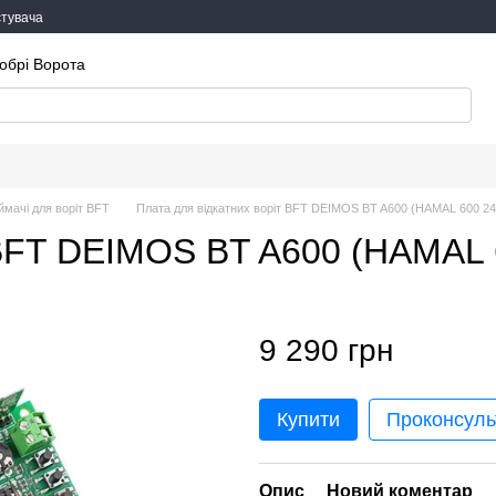
стувача
обрі Ворота
ймачі для воріт BFT
Плата для відкатних воріт BFT DEIMOS BT A600 (HAMAL 600 2
 BFT DEIMOS BT A600 (HAMAL
9 290 грн
Купити
Проконсуль
Опис
Новий коментар