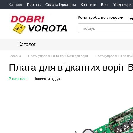
Перейти до основного контенту
Каталог
Про нас
Оплата і доставка
Контакти
Блог
Угода кори
Коли треба по-людськи — Д
Каталог
Головна
Плати управління та приймачі для воріт
Плати управління та при
Плата для відкатних воріт
В наявності
Написати відгук