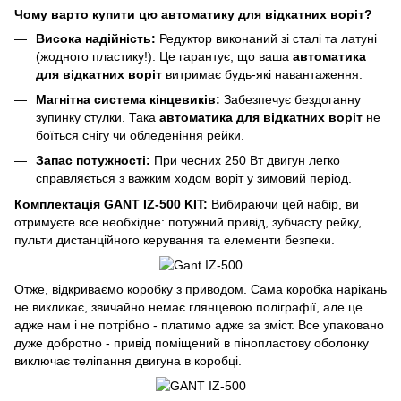
Чому варто купити цю автоматику для відкатних воріт?
Висока надійність:
Редуктор виконаний зі сталі та латуні
(жодного пластику!). Це гарантує, що ваша
автоматика
для відкатних воріт
витримає будь-які навантаження.
Магнітна система кінцевиків:
Забезпечує бездоганну
зупинку стулки. Така
автоматика для відкатних воріт
не
боїться снігу чи обледеніння рейки.
Запас потужності:
При чесних 250 Вт двигун легко
справляється з важким ходом воріт у зимовий період.
Комплектація GANT IZ-500 KIT:
Вибираючи цей набір, ви
отримуєте все необхідне: потужний привід, зубчасту рейку,
пульти дистанційного керування та елементи безпеки.
Отже, відкриваємо коробку з приводом. Сама коробка нарікань
не викликає, звичайно немає глянцевою поліграфії, але це
адже нам і не потрібно - платимо адже за зміст. Все упаковано
дуже добротно - привід поміщений в пінопластову оболонку
виключає теліпання двигуна в коробці.