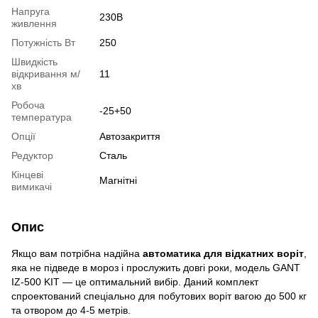
Напруга
230В
живлення
Потужність Вт
250
Швидкість
відкривання м/
11
хв
Робоча
-25+50
температура
Опції
Автозакриття
Редуктор
Сталь
Кінцеві
Магнітні
вимикачі
Опис
Якщо вам потрібна надійна
автоматика для відкатних воріт
,
яка не підведе в мороз і прослужить довгі роки, модель GANT
IZ-500 KIT — це оптимальний вибір. Даний комплект
спроектований спеціально для побутових воріт вагою до 500 кг
та отвором до 4-5 метрів.