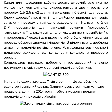
Канал для підведення кабелів досить широкий, але тим не
менше при монтажі слід використовувати дроти розумного
перерізу, 1,5-2,5 мм2 для лінії живлення і 0.5мм2 і для решти.
Клеми хорошої якості як і на італійських приводи для воріт,
затискати проводу в такі одне задоволення. На платі є блок
DIP перемикачів для активації режимів "покроково",
"автозакриття", а також зміна напрямку двигуна (правий\лівий),
у попередньої моделі для цього потрібно було міняти місцями
проводу обмоток двигуна і кінцевиків. В цілому плата зроблена
акуратно, недоліків не відзначено. Розташована вертикально і
додатково захищена від конденсату кришкою з прозорого
оргскла.
Конденсатор виглядає добротно і розташований в легко
доступному місці, також є запасні плавкі запобіжники.
На платі є схема захищає її від згоряння. Це запобіжник,
варистор і ємнісний фільтр. Завдяки цьому всі плати успішно
працюють донині з 2014 року - тобто з моменту початку
продажів цих приводів в Україні.