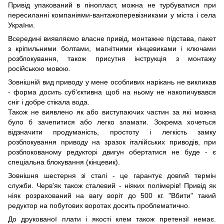
Привід упакований в пінопласт, можна не турбуватися при
пересиланні компаніями-вантажоперевізниками у міста і села
України.
Всередині виявляємо власне привід, монтажне підстава, пакет
з кріпильними болтами, магнітними кінцевиками і ключами
розблокування, також присутня інструкція з монтажу
російською мовою.
Зовнішній вид приводу у мене особливих нарікань не викликав
- форма досить суб'єктивна щоб на ньому не накопичувався
сніг і добре стікала вода.
Також не виявлено як або виступаючих частин за які можна
було б зачепитися або легко зламати. Зокрема хочеться
відзначити продуманість, простоту і легкість замку
розблокування приводу на зразок італійських приводів, при
розблокованому редукторі двигун обертатися не буде - є
спеціальна блокування (кінцевик).
Зовнішня шестерня зі сталі - це гарантує довгий термін
служби. Черв'як також сталевий - ніяких полімерів! Привід як
ніяк розрахований на вагу воріт до 500 кг. "Вбити" такий
редуктор на побутових воротах досить проблематично.
До друкованої плати і якості клем також претензії немає.