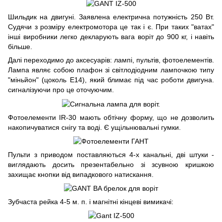
Шильдик на двигуні. Заявлена електрична потужність 250 Вт.
Судячи з розміру електромотора це так і є. При таких "ватах"
інші виробники легко декларують вага воріт до 900 кг, і навіть
більше.
Далі переходимо до аксесуарів: лампі, пультів, фотоелементів.
Лампа являє собою плафон зі світлодіодним лампочкою типу
"міньйон" (цоколь Е14), який блимає під час роботи двигуна.
сигналізуючи про це оточуючим.
Фотоелементи IR-30 мають обтічну форму, що не дозволить
накопичуватися снігу та воді. Є ущільнювальні гумки.
Пульти з приводом поставляються 4-х канальні, дві штуки -
виглядають досить презентабельно зі зсувною кришкою
захищає кнопки від випадкового натискання.
Зубчаста рейка 4-5 м. п. і магнітні кінцеві вимикачі: