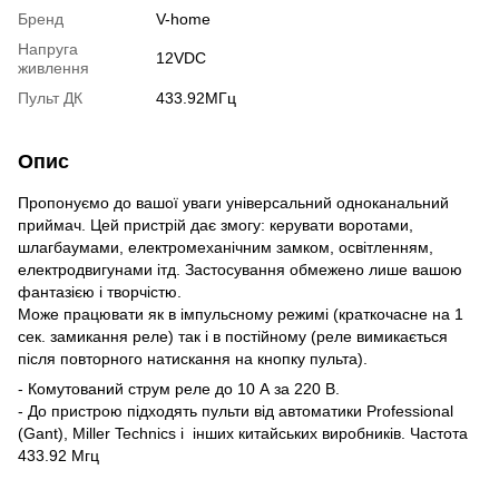
Бренд
V-home
Напруга
12VDC
живлення
Пульт ДК
433.92МГц
Опис
Пропонуємо до вашої уваги універсальний одноканальний
приймач. Цей пристрій дає змогу: керувати воротами,
шлагбаумами, електромеханічним замком, освітленням,
електродвигунами ітд. Застосування обмежено лише вашою
фантазією і творчістю.
Може працювати як в імпульсному режимі (краткочасне на 1
сек. замикання реле) так і в постійному (реле вимикається
після повторного натискання на кнопку пульта).
- Комутований струм реле до 10 А за 220 В.
- До пристрою підходять пульти від автоматики Professional
(Gant), Miller Technics і інших китайських виробників. Частота
433.92 Мгц