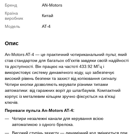
Бренд
AN-Motors
Країна
Китай
виробник
Модель
AT-4
Опис
An-Motors AT-4 — це практичний чотириканальний пульт, який
став стандартом для багатьох об'єктів завдяки своїй надійності
та доступності. Він працює на частоті 433.92 МГц і
використовує систему динамічного коду, що забезпечує
високий рівень безпеки та захист від копіювання сигналу.
Чотири кнопки дозволяють керувати різними типами
автоматики: від гаражних воріт до шлагбаумів. Компактний
корпус із металевим кільцем зручно фіксується на в'язці
ключів.
Переваги пульта An-Motors AT-4:
Чотири незалежні канали для керування всією
автоматикою з одного брелока.
Високий ступінь захисту — динамічний код змінюється при