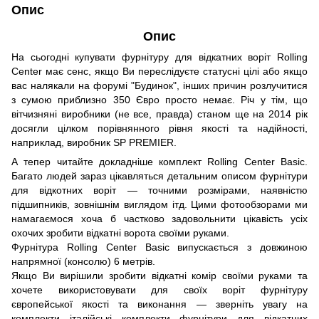
Опис
Опис
На сьогодні купувати фурнітуру для відкатних воріт Rolling
Center має сенс, якщо Ви переслідуєте статусні цілі або якщо
вас налякали на форумі "Будинок", інших причин розлучитися
з сумою приблизно 350 Євро просто немає. Річ у тім, що
вітчизняні виробники (не все, правда) станом ще на 2014 рік
досягли цілком порівнянного рівня якості та надійності,
наприклад, виробник SP PREMIER.
А тепер читайте докладніше комплект Rolling Center Basic.
Багато людей зараз цікавляться детальним описом фурнітури
для відкотних воріт — точними розмірами, наявністю
підшипників, зовнішнім виглядом ітд. Цими фотообзорами ми
намагаємося хоча б частково задовольнити цікавість усіх
охочих зробити відкатні ворота своїми руками.
Фурнітура Rolling Center Basic випускається з довжиною
напрямної (консолю) 6 метрів.
Якщо Ви вирішили зробити відкатні комір своїми руками та
хочете використовувати для своїх воріт фурнітуру
європейської якості та виконання — зверніть увагу на
комплекти італійські комплекти фурнітури для відкатних