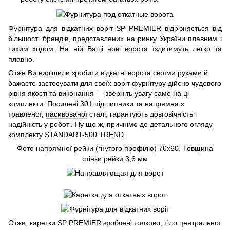
Фурнітура для відкатних воріт SP PREMIER відрізняється від
більшості брендів, представлених на ринку України плавним і
тихим ходом. На ній Ваші нові ворота їздитимуть легко та
плавно.
Отже Ви вирішили зробити відкатні ворота своїми руками й
бажаєте застосувати для своїх воріт фурнітуру дійсно чудового
рівня якості та виконання — зверніть увагу саме на ці
комплекти. Посилені 301 підшипники та напрямна з
травленої,
пасивованої
сталі, гарантують довговічність і
надійність у роботі. Ну що ж, причнімо до детального огляду
комплекту STANDART-500 TREND.
Фото напрямної рейки (гнутого профілю) 70х60. Товщина
стінки рейки 3,6 мм
Отже, каретки SP PREMIER зроблені толково, тіло центральної