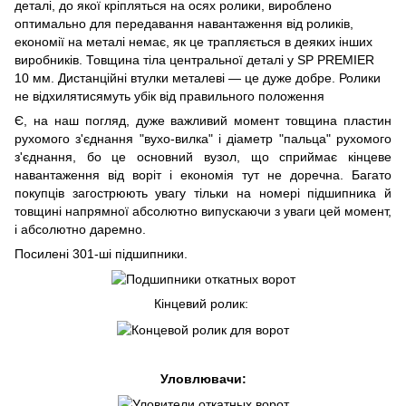
деталі, до якої кріпляться на осях ролики, вироблено
оптимально для передавання навантаження від роликів,
економії на металі немає, як це трапляється в деяких інших
виробників. Товщина тіла центральної деталі у SP PREMIER
10 мм. Дистанційні втулки металеві — це дуже добре. Ролики
не відхилятисямуть убік від правильного положення
Є, на наш погляд, дуже важливий момент товщина пластин
рухомого з'єднання "вухо-вилка" і діаметр "пальца" рухомого
з'єднання, бо це основний вузол, що сприймає кінцеве
навантаження від воріт і економія тут не доречна. Багато
покупців загострюють увагу тільки на номері підшипника й
товщині напрямної абсолютно випускаючи з уваги цей момент,
і абсолютно даремно.
Посилені 301-ші підшипники.
Кінцевий ролик:
Уловлювачи: