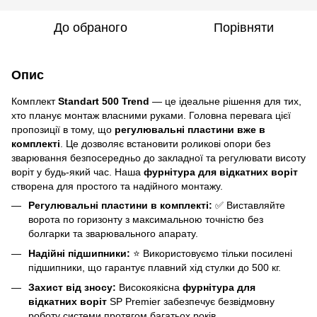
До обраного
Порівняти
Опис
Комплект
Standart 500 Trend
— це ідеальне рішення для тих,
хто планує монтаж власними руками. Головна перевага цієї
пропозиції в тому, що
регулювальні пластини вже в
комплекті
. Це дозволяє встановити роликові опори без
зварювання безпосередньо до закладної та регулювати висоту
воріт у будь-який час. Наша
фурнітура для відкатних воріт
створена для простого та надійного монтажу.
Регулювальні пластини в комплекті:
✅ Виставляйте
ворота по горизонту з максимальною точністю без
болгарки та зварювального апарату.
Надійні підшипники:
⭐ Використовуємо тільки посилені
підшипники, що гарантує плавний хід стулки до 500 кг.
Захист від зносу:
Високоякісна
фурнітура для
відкатних воріт
SP Premier забезпечує безвідмовну
роботу системи протягом багатьох років.