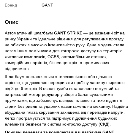
Бренд
GANT
Опис
Автоматичний шлагбаум
GANT STRIKE
— це визнаний хіт на
ринку України та ідеальне рішення для регулювання проїзду
на об'єктах з високою інтенсивністю руху. Дана модель стала
незамінним помічником для контролю доступу на територію
житлових комплексів, ОСББ, автомобільних стоянок,
комерційних паркінгів, бізнес-центрів та промислових
підприємств.
Шлагбаум поставляється з телескопічною або цільною
стрілою, що дозволяє перекривати проїзну частину шириною
від 3 до 6 метрів. В основі тумби встановлено потужний та
витривалий мотор-редуктор у зборі з балансувальними
пружинами, що забезпечує швидке, плавне та тихе підняття
стріли без ривків та ударних навантажень на механіку. Надійна
вбудована плата керування захищена від перепадів напруги,
легко програмується та підтримує підключення будь-яких
елементів безпеки та систем контролю доступу (СКД).
Основні переваги та комплектація шлагбаума GANT