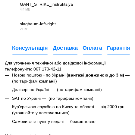
GANT_STRIKE_instruktsiya
4.4 МБ
PDF
slagbaum-left-right
21 КБ
JPG
Консультація
Доставка
Оплата
Гарантія
Для уточнення технічної або довідкової інформації
телефонуйте
: 067 170-42-11
Новою поштою» по Україні
(вантажі довжиною до 3 м)
—
(по тарифам компанії)
Делівері по Україні — (по тарифам компанії)
SAT по Україні — (по тарифам компанії)
Кур'єрською службою по Києву та області — від 2000 грн
(уточнюйте у постачальника)
Самовивіз із пункту видачі — безкоштовно